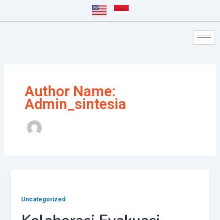
Lewati
Post
ke
pagination
konten
Author Name:
Admin_sintesia
Uncategorized